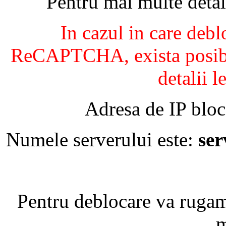
Pentru mai multe detal
In cazul in care debl
ReCAPTCHA, exista posibil
detalii l
Adresa de IP bloc
Numele serverului este:
se
Pentru deblocare va ruga
m