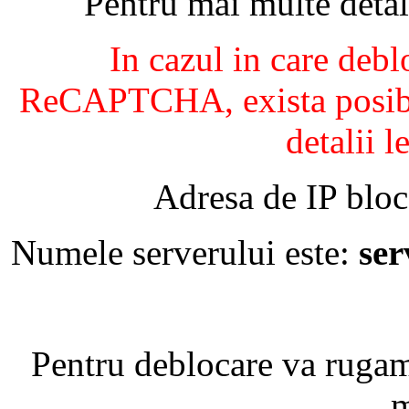
Pentru mai multe detal
In cazul in care debl
ReCAPTCHA, exista posibil
detalii l
Adresa de IP bloc
Numele serverului este:
se
Pentru deblocare va ruga
m